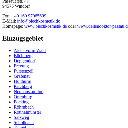
Passauerstr. 47
94575 Windorf
Fon:
+49 160 97965699
E-Mail:
info@blechkosmetik.de
Homepage:
www.blechkosmetik.de
oder
www.dellendoktor-passau.d
Einzugsgebiet
Aicha vorm Wald
Büchlberg
Deggendorf
Freyung
Fürstenzell
Grafenau
Hutthurm
Kirchberg
Neuhaus am Inn
Ortenburg
Pocking
Röhrnbach
Rotthalmünster
Salzweg
Schöllnach
Tiefenbach