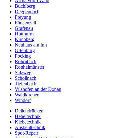
Aicha vorm Wald
Büchlberg
Deggendorf
Freyung
Fürstenzell
Grafenau
Hutthurm
Kirchberg
Neuhaus am Inn
Ortenburg
Pocking
Röhrnbach
Rotthalmünster
Salzweg
Schöllnach
Tiefenbach
Vilshofen an der Donau
Waldkirchen
Windorf
Dellendrücken
Hebeltechnik
Klebetechnik
Ausbeultechnik
Spot-Repair